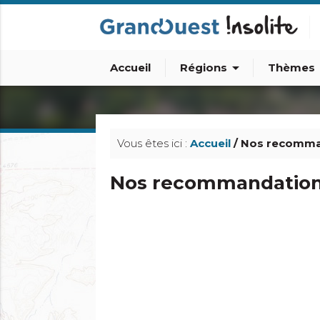
arrow_drop_down
arro
Accueil
Régions
Thèmes
info_outline
Vous êtes ici :
Accueil
/ Nos recomma
Nos recommandatio