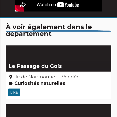
À voir également dans le
département
Le Passage du Gois
ile de Noirmoutier – Vendée
place
Curiosités naturelles
label
LIRE