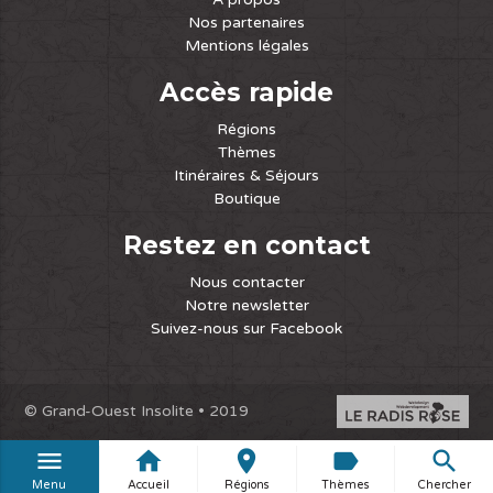
Nos partenaires
Mentions légales
Accès rapide
Régions
Thèmes
Itinéraires & Séjours
Boutique
Restez en contact
Nous contacter
Notre newsletter
Suivez-nous sur Facebook
© Grand-Ouest Insolite • 2019
menu
home
place
label
search
Menu
Accueil
Régions
Thèmes
Chercher