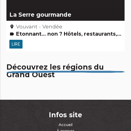
La Serre gourmande
Vouvant - Vendée
place
Etonnant... non ? Hôtels, restaurants, bars
label
LIRE
Découvrez les régions du
Grand Ouest
Infos site
Accueil
À propos