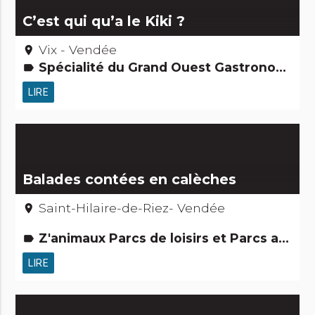
C’est qui qu’a le Kiki ?
Vix - Vendée
place
Spécialité du Grand Ouest Gastronomie [à boire] Gens d'ici Petits métiers
label
LIRE
Balades contées en calèches
Saint-Hilaire-de-Riez- Vendée
place
Z'animaux Parcs de loisirs et Parcs animaliers Jardins, activités de découverte et de loisirs Routes & chemins Activités touristiques, sportives, culturelles
label
LIRE