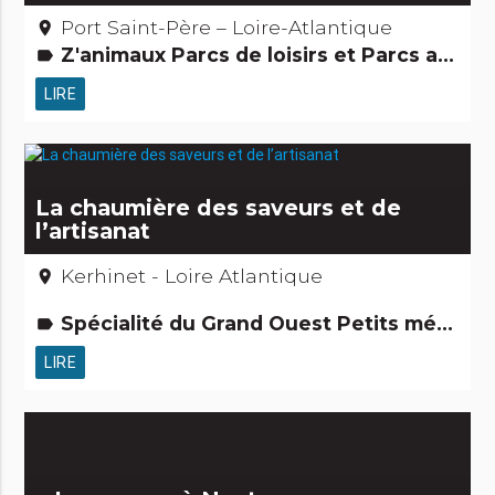
Port Saint-Père – Loire-Atlantique
place
Z'animaux Parcs de loisirs et Parcs animaliers Activités touristiques, sportives, culturelles
label
LIRE
La chaumière des saveurs et de
l’artisanat
Kerhinet - Loire Atlantique
place
Spécialité du Grand Ouest Petits métiers
label
LIRE