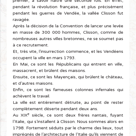
premier, à savoir naître une seconde fois. En effet,
pendant la révolution française, et plus précisément
pendant les guerres de Vendée, la vallée Clisson fut
ravagée.
Après la décision de la Convention de lancer une levée
en masse de 300 000 hommes, Clisson, comme de
nombreuses autres villes bretonnes, ne se soumet pas
à ce recrutement.
Et, très vite, l’insurrection commence, et les Vendéens
occupent la ville en mars 1793.
En Mai, ce sont les Républicains qui entrent en ville,
massacrent, et brûlent des maisons.
Ensuite, ce sont les Mayençais, qui brûlent le château,
et d’autres maisons.
Enfin, ce sont les fameuses colonnes infernales qui
achèvent le travail.
La ville est entièrement détruite, au point de rester
complètement déserte pendant deux ans.
e
Au XIX
siècle, ce sont deux frères nantais, fuyant
l’Italie, qui s’installent à Clisson. Nous sommes alors en
1798. Fortement séduits par le charme des lieux, tout
imprégnés de l’architecture de l’Italie qu’ils viennent de