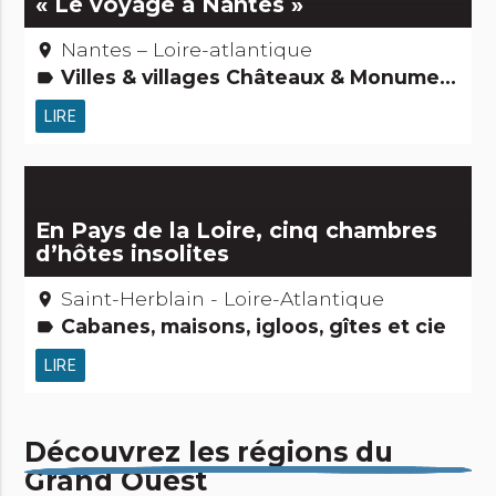
« Le voyage à Nantes »
Nantes – Loire-atlantique
place
Villes & villages Châteaux & Monuments Routes & chemins Edifices remarquables Activités touristiques, sportives, culturelles
label
LIRE
En Pays de la Loire, cinq chambres
d’hôtes insolites
Saint-Herblain - Loire-Atlantique
place
Cabanes, maisons, igloos, gîtes et cie
label
LIRE
Découvrez les régions du
Grand Ouest