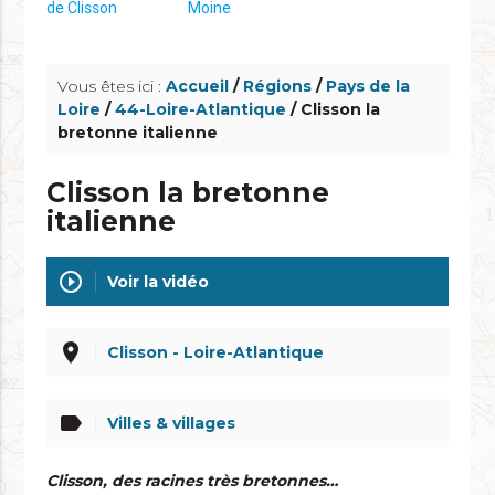
info_outline
Vous êtes ici :
Accueil
/
Régions
/
Pays de la
Loire
/
44-Loire-Atlantique
/ Clisson la
bretonne italienne
Clisson la bretonne
italienne
play_circle_outline
Voir la vidéo
place
Clisson - Loire-Atlantique
label
Villes & villages
Clisson, des racines très bretonnes…