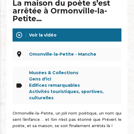
La maison du poète s’est
arrêtée à Ormonville-la-
Petite…
play_circle_outline
Voir la vidéo
place
Omonville-la-Petite - Manche
Musées & Collections
Gens d'ici
label
Edifices remarquables
Activités touristiques, sportives,
culturelles
Ormonville-la-Petite, un joli nom poétique, un nom qui
sent l’enfance… et l’on n’est pas étonné que Prévert le
poète, et sa maison, se soit finalement arrêtés là !