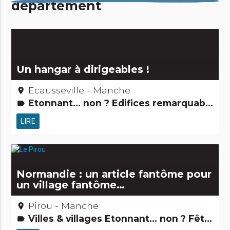
département
Un hangar à dirigeables !
Ecausseville - Manche
place
Etonnant... non ? Edifices remarquables
label
LIRE
Normandie : un article fantôme pour
un village fantôme…
Pirou - Manche
place
Villes & villages Etonnant... non ? Fêtes & festivals, confréries Gastronomie [à manger] Petits métiers
label