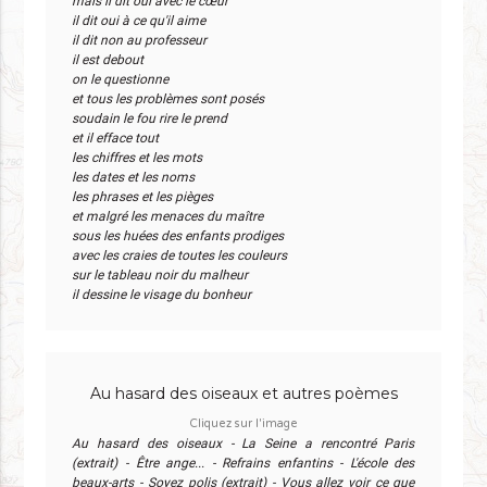
mais il dit oui avec le cœur
il dit oui à ce qu'il aime
il dit non au professeur
il est debout
on le questionne
et tous les problèmes sont posés
soudain le fou rire le prend
et il efface tout
les chiffres et les mots
les dates et les noms
les phrases et les pièges
et malgré les menaces du maître
sous les huées des enfants prodiges
avec les craies de toutes les couleurs
sur le tableau noir du malheur
il dessine le visage du bonheur
Au hasard des oiseaux et autres poèmes
Cliquez sur l'image
Au hasard des oiseaux - La Seine a rencontré Paris
(extrait) - Être ange... - Refrains enfantins - L'école des
beaux-arts - Soyez polis (extrait) - Vous allez voir ce que