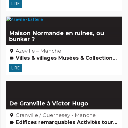
LIRE
Maison Normande en ruines, ou
bunker ?
Azeville – Manche
place
Villes & villages Musées & Collections Archéologie et vieilles pierres Edifices remarquables Activités touristiques, sportives, culturelles
label
LIRE
De Granville à Victor Hugo
Granville / Guernesey - Manche
place
Edifices remarquables Activités touristiques, sportives, culturelles
label