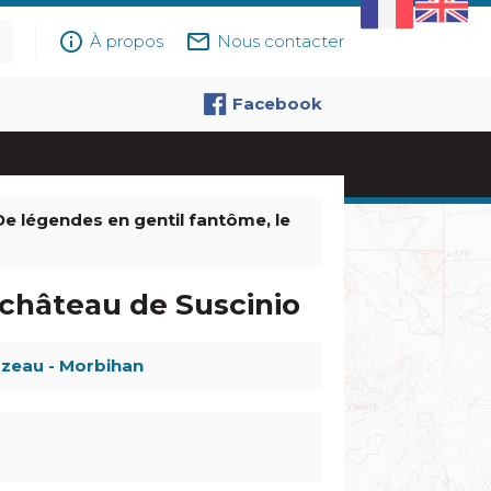
info_outline
mail_outline
À propos
Nous contacter
Facebook
De légendes en gentil fantôme, le
 château de Suscinio
rzeau - Morbihan