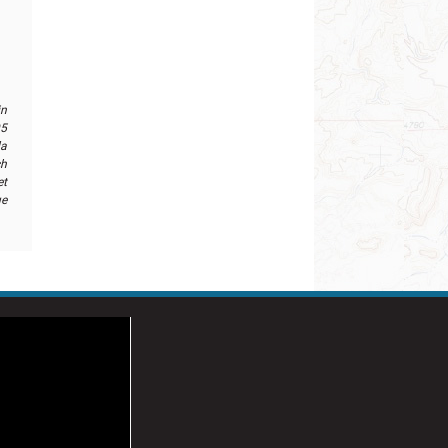
in
95
la
ch
et
e