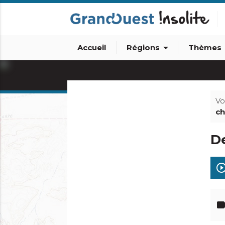
arrow_drop_down
arro
Accueil
Régions
Thèmes
Vo
ch
De
info_outline
play_circle_out
lab