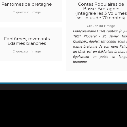
Fantomes de bretagne
Contes Populaires de
Basse-Bretagne:
(Intégrale les 3 Volumes
Cliquez sur l'image
soit plus de 70 contes)
Cliquez sur l'image
François-Marie Luzel, l’auteur (6 ju
1821 Plouaret - 26 février 18
Fantômes, revenants
Quimper), également connu sous 
&dames blanches
forme bretonne de son nom Fañ
an Uhel, est un folkloriste breton, 
Cliquez sur l'image
également un poète en langu
bretonne.