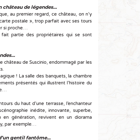
un château de légendes…
ique, au premier regard, ce château, on n’y
arte postale », trop parfait avec ses tours
mer si proche…
ait partie des propriétaires qui se sont
gendes…
 le château de Suscinio, endommagé par les
s.
agique ! La salle des banquets, la chambre
ents présentés qui illustrent l’histoire du
ge…
tours du haut d’une terrasse, l’enchanteur
cénographie inédite, innovante, superbe,
on en génération, revivent en un diorama
ély, par exemple…
u d’un gentil fantôme…