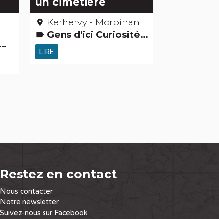
un cimetière
n
Kerhervy - Morbihan
place
Gens d'ici Curiosités naturelles Grands sites
label
LIRE
Restez en contact
Nous contacter
Notre newsletter
Suivez-nous sur Facebook