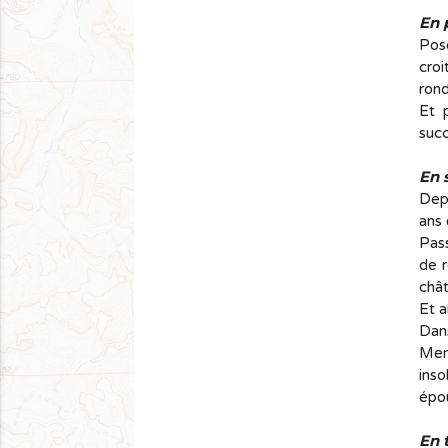
En 
Posé
croi
rond
Et 
succ
En 
Depu
ans 
Pass
de r
châ
Et 
Dans
Mer
ins
épou
En 