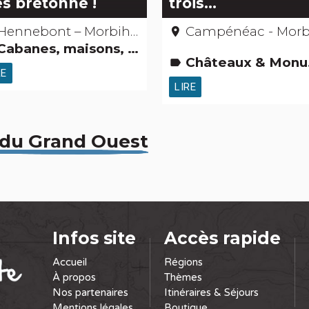
ès bretonne !
trois…
Hennebont – Morbihan
Campénéac - Morbiha
place
anes, maisons, igloos, gîtes et cie Jardins, activités de découverte et de loisirs Gens d'ici Activités touristiques, sportives, culturelles
Châteaux & Monuments Légendes, histoires & Trésors
label
RE
LIRE
 du Grand Ouest
Infos site
Accès rapide
Accueil
Régions
À propos
Thèmes
Nos partenaires
Itinéraires & Séjours
Mentions légales
Boutique