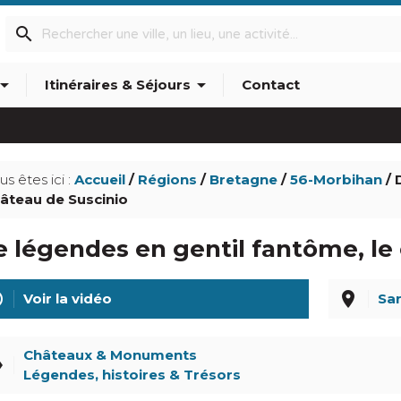
search
w_drop_down
arrow_drop_down
Itinéraires & Séjours
Contact
info_outline
us êtes ici :
Accueil
/
Régions
/
Bretagne
/
56-Morbihan
/ 
âteau de Suscinio
 légendes en gentil fantôme, le
line
place
Voir la vidéo
Sa
Châteaux & Monuments
el
Légendes, histoires & Trésors