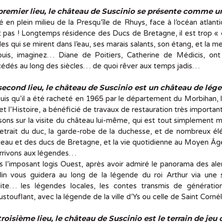
premier lieu, le château de Suscinio se présente comme 
 en plein milieu de la Presqu’île de Rhuys, face à l’océan atlant
t pas ! Longtemps résidence des Ducs de Bretagne, il est trop « c
es qui se mirent dans l’eau, ses marais salants, son étang, et la 
puis, imaginez… Diane de Poitiers, Catherine de Médicis, ont f
édés au long des siècles… de quoi rêver aux temps jadis…
second lieu, le château de Suscinio est un château de lé
is qu’il a été racheté en 1965 par le département du Morbihan,
et l’Histoire, a bénéficié de travaux de restauration très important
ons sur la visite du château lui-même, qui est tout simplement m
etrait du duc, la garde-robe de la duchesse, et de nombreux élém
teau et des ducs de Bretagne, et la vie quotidienne au Moyen Â
arrivons aux légendes…
 l’imposant logis Ouest, après avoir admiré le panorama des alen
lin vous guidera au long de la légende du roi Arthur via une s
olite… les légendes locales, les contes transmis de générati
stouflant, avec la légende de la ville d’Ys ou celle de Saint Corn
troisième lieu, le château de Suscinio est le terrain de je