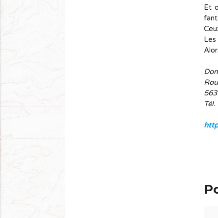
Et o
fant
Ceux
Les 
Alo
Dom
Rou
563
Tél.
http
Po