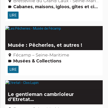
Bretteville du Grand Caux - Seine-Maritime
place
Cabanes, maisons, igloos, gîtes et cie Gens d'ici Petits métiers Activités touristiques, sportives, culturelles
label
LIRE
Musée : Pêcheries, et autres !
Fécamp – Seine-Maritime
place
Musées & Collections
label
LIRE
Le gentleman cambrioleur
d’Etretat…