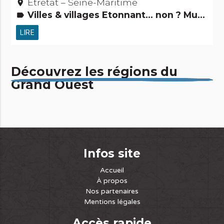
Etretat – Seine-Maritime
place
Villes & villages Etonnant... non ? Musées & Collections Légendes, histoires & Trésors Gens d'ici Activités touristiques, sportives, culturelles
label
LIRE
Découvrez les régions du
Grand Ouest
Infos site
Accueil
À propos
Nos partenaires
Mentions légales
Accès rapide