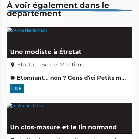
À voir également dans le
département
Une modiste à Étretat
Etretat - Seine-Maritime
place
Etonnant... non ? Gens d'ici Petits métiers
label
LIRE
Un clos-masure et le lin normand