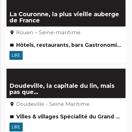
La Couronne, la plus vieille auberge
de France
Rouen – Seine-maritime
place
Hôtels, restaurants, bars Gastronomie [à manger] Records : Les + et les -
label
LIRE
Doudeville, la capitale du lin, mais
pas que…
Doudeville - Seine Maritime
place
Villes & villages Spécialité du Grand Ouest
label
LIRE