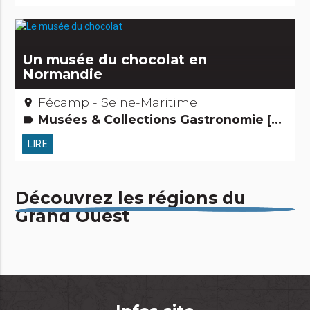
Un musée du chocolat en
Normandie
Fécamp - Seine-Maritime
place
Musées & Collections Gastronomie [à manger] Gens d'ici Petits métiers
label
LIRE
Découvrez les régions du
Grand Ouest