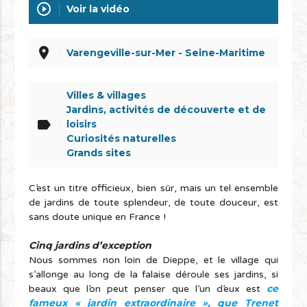
play_circle_outline
Voir la vidéo
place
Varengeville-sur-Mer - Seine-Maritime
Villes & villages
Jardins, activités de découverte et de
label
loisirs
Curiosités naturelles
Grands sites
C’est un titre officieux, bien sûr, mais un tel ensemble
de jardins de toute splendeur, de toute douceur, est
sans doute unique en France !
Cinq jardins d’exception
Nous sommes non loin de Dieppe, et le village qui
s’allonge au long de la falaise déroule ses jardins, si
ce
beaux que l’on peut penser que l’un d’eux est
fameux « jardin extraordinaire », que Trenet