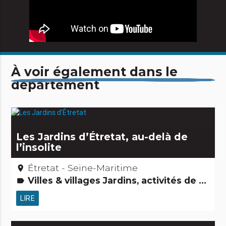
À voir également dans le
département
Les Jardins d’Étretat, au-delà de
l’insolite
Étretat - Seine-Maritime
place
Villes & villages Jardins, activités de découverte et de loisirs Curiosités naturelles Grands sites
label
LIRE