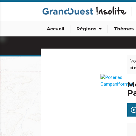
arrow_drop_down
arro
Accueil
Régions
Thèmes
Vo
de
Mé
info_outline
Pa
play_circle_out