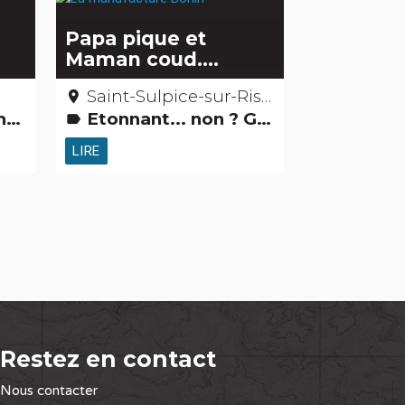
Papa pique et
Maman coud….
Saint-Sulpice-sur-Risle - Orne
place
sites
Etonnant... non ? Gens d'ici Petits métiers
label
LIRE
Restez en contact
Nous contacter