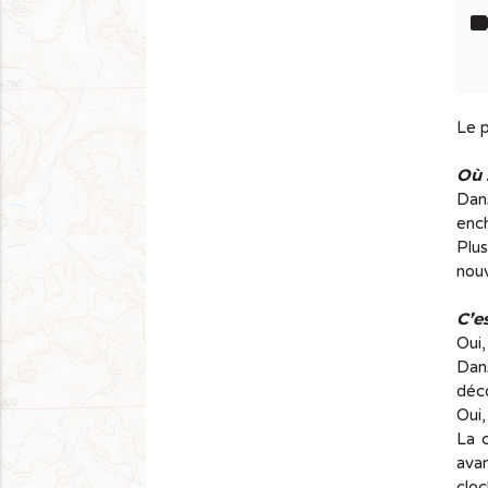
lab
Le p
Où 
Dan
enc
Plus
nouv
C’e
Oui,
Dans
déc
Oui,
La 
avan
cloc