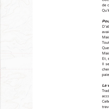
de c
Qu’i
Pou
D’ab
avai
Mais
Tout
Quel
Mais
Et, 
Il s
cher
païe
La 
Trad
acc
Cell
trav