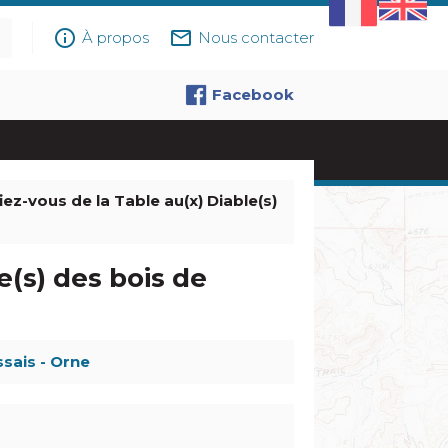
info_outline
mail_outline
À propos
Nous contacter
Facebook
iez-vous de la Table au(x) Diable(s)
e(s) des bois de
sais - Orne