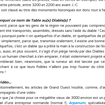
ette période, entre 3200 et 2200 ans avant J.-C.
l soit classé au titre des monuments historiques est donc tout à fait
rquoi ce nom de Table au(x) Diable(s) ?
ord, parce que les gens de la région ne pouvaient pas compren
ent été transportés, assemblés, dressés sans l’aide du diable ! Ce
 pourquoi parle-t-on quelquefois d’un diable, et quelquefois de pl
 simplement, parce que, transmise oralement, il existe une bonne 
quefois, c’est un diable qui a prêté la main à la construction de l’éd
, aussi, et plus souvent, il s’agit d’un piège tendu par des Diables
si un humain cherchait à s’en emparer, il était violemment projeté en
emblerait bien, néanmoins, que la rumeur ait été lancée par cer
chant à ce que leurs fidèles n’aillent pas trop fouiner du cô
ns !
vidéo…
itionnellement, les articles de Grand Ouest Insolite, comme, d’a
ompagnés d’une vidéo.
e que j’ai choisie pour ce mégalithe vieux de 3000 environ est un peu
Arpanum
ail d’une entreprise normande (normal !),
, spécialis