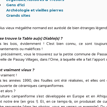
el
Gens d'ici
Archéologie et vieilles pierres
Grands sites
lus vieux mégalithe normand est auréolé de bien étranges lége
se trouve la Table au(x) Diable(s) ?
s les bois, évidemment ! C’est bien connu, ce sont toujour
hantements ou maléfices !
 précisément, vous le trouverez sur la petite commune de Passa
elle de Passay Villages, dans l’Orne, à laquelle elle a fait l’apport
st vraiment vieux ?
 vraiment !
 les années 1990, des fouilles ont été réalisées, et elles ont 
ouverte de céramiques campaniformes.
 et alors ?
culture campaniforme s’est développée en Europe et en Afrique
t notre ère (en gros !). Et, en ce temps-là, on produisait de 
he renversée (dans les photos, vous en verrez un exemple). Du 