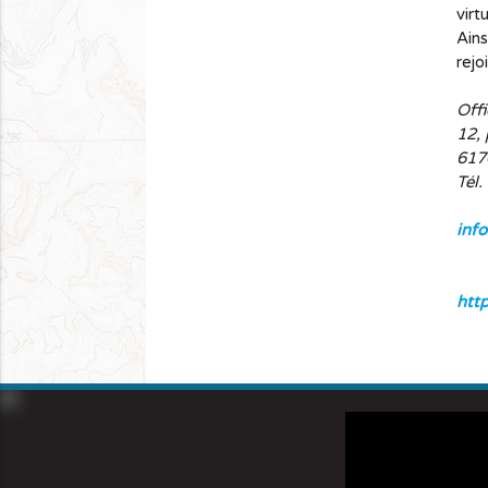
virtu
Ains
rejo
Off
12, 
617
Tél.
inf
htt