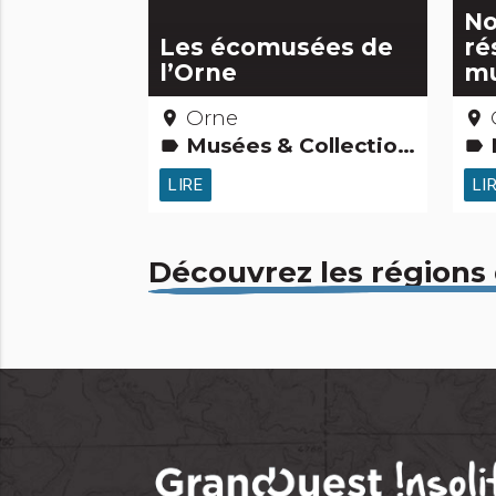
No
Les écomusées de
ré
l’Orne
m
Orne
place
place
Musées & Collections Gens d'ici Petits métiers Activités touristiques, sportives, culturelles
M
label
label
LIRE
LI
Découvrez les régions