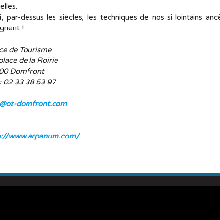
elles.
i, par-dessus les siècles, les techniques de nos si lointains an
ignent !
ice de Tourisme
place de la Roirie
00 Domfront
 : 02 33 38 53 97
o@ot-domfront.com
p://www.arpanum.com/