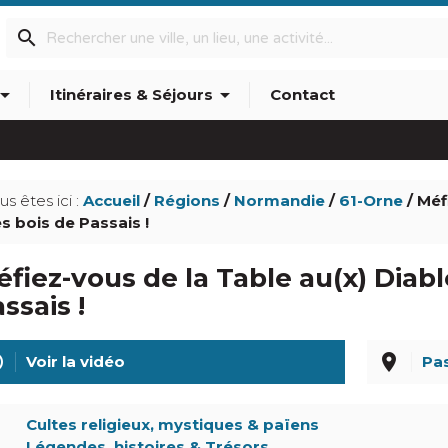
search
w_drop_down
arrow_drop_down
Itinéraires & Séjours
Contact
info_outline
us êtes ici :
Accueil
/
Régions
/
Normandie
/
61-Orne
/ Méf
s bois de Passais !
fiez-vous de la Table au(x) Diabl
ssais !
line
place
Voir la vidéo
Pas
Cultes religieux, mystiques & païens
Légendes, histoires & Trésors