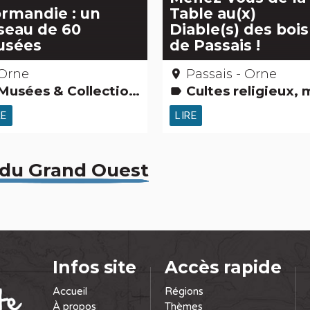
rmandie : un
Table au(x)
seau de 60
Diable(s) des bois
usées
de Passais !
Orne
Passais - Orne
place
usées & Collections Activités touristiques, sportives, culturelles
Cultes religieux, mystiques & païens Légendes, histoires & Trésors Gens d'ici Archéologie et vieilles pierres Grands 
label
RE
LIRE
 du Grand Ouest
Infos site
Accès rapide
Accueil
Régions
À propos
Thèmes