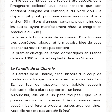
famille des camélidés, et a toujours été associé, dans
l’imaginaire collectif, aux Incas (encore que son
continent d’origine est l’Amérique du Nord d’où il a
disparu, pif pouf, pour une raison inconnue, il y a
environ 50 millions d’années, certains, plus malins que
les autres, ayant manifestement réussi à émigrer en
Amérique du Sud.).
Le lama a la bonne idée de se couvrir d’une fourrure
très appréciée, l’alpaga, et la mauvaise idée de vous
cracher au nez s’il n’est pas content !
Le premier élevage de lamas domestiques en France
date de 1860, et il était implanté dans les Vosges.
Le Paradis de la Charnie
Le Paradis de la Charnie, c’est l’histoire d’un coup de
foudre qui a frappé une dame en vacances très loin.
Et, au lieu de rapporter une babiole souvenir
habituelle, elle a plutôt rapporté… un lama.
Aujourd’hui, elle en a un petit troupeau que vous
pouvez admirer et caresser ! Vous pourrez aussi
acquérir les différents produits réalisés avec leur laine.
Mais elle ne s’est pas arrêtée là (ma) !