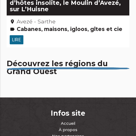
d’hôtes insolite, le Moulin d’Avezé,
sur L’Huisne
Avezé - Sarthe
place
Cabanes, maisons, igloos, gîtes et cie
label
LIRE
Découvrez les régions du
Grand Ouest
Infos site
Accueil
À propos