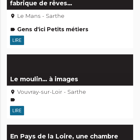
fabrique de rêves…
Le Mans - Sarthe
place
Gens d'ici Petits métiers
label
LIRE
Le moulin… à images
Vouvray-sur-Loir - Sarthe
place
label
LIRE
En Pays de la Loire, une chambre