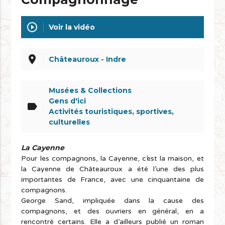
play_circle_outline
Voir la vidéo
place
Châteauroux - Indre
Musées & Collections
Gens d'ici
label
Activités touristiques, sportives,
culturelles
La Cayenne
Pour les compagnons, la Cayenne, c’est la maison, et
la Cayenne de Châteauroux a été l’une des plus
importantes de France, avec une cinquantaine de
compagnons.
George Sand, impliquée dans la cause des
compagnons, et des ouvriers en général, en a
rencontré certains. Elle a d’ailleurs publié un roman