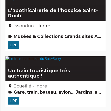
L’apothicairerie de l’hospice Saint-
Roch
Issoudun – Indre
place
Musées & Collections Grands sites Activités touristiques, sportives, culturelles
label
LIRE
Un train touristique très
authentique !
Ecueillé - Indre
place
Gare, train, bateau, avion... Jardins, activités de découverte et de loisirs Routes & chemins Activités touristiques, sportives, culturelles
label
LIRE