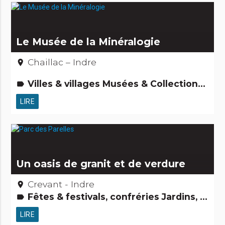
Le Musée de la Minéralogie
Chaillac – Indre
place
Villes & villages Musées & Collections Jardins, activités de découverte et de loisirs Archéologie et vieilles pierres
label
LIRE
Un oasis de granit et de verdure
Crevant - Indre
place
Fêtes & festivals, confréries Jardins, activités de découverte et de loisirs Curiosités naturelles Activités touristiques, sportives, culturelles
label
LIRE