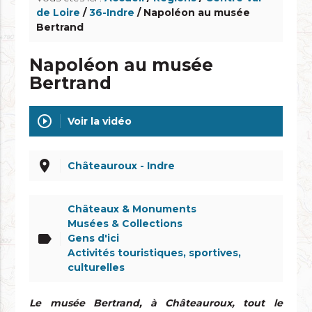
de Loire
/
36-Indre
/ Napoléon au musée
Bertrand
Napoléon au musée
Bertrand
play_circle_outline
Voir la vidéo
place
Châteauroux - Indre
Châteaux & Monuments
Musées & Collections
label
Gens d'ici
Activités touristiques, sportives,
culturelles
Le musée Bertrand, à Châteauroux, tout le