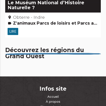
Le Muséum National d’Histoire
Naturelle ?
Obterre - Indre
place
Z'animaux Parcs de loisirs et Parcs animaliers Jardins, activités de découverte et de loisirs Grands sites
label
LIRE
Découvrez les régions du
Grand Ouest
Infos site
Accueil
À propos