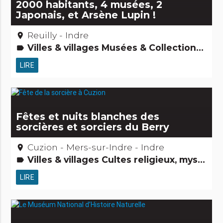
2000 habitants, 4 musées, 2
Japonais, et Arsène Lupin !
Reuilly - Indre
place
Villes & villages Musées & Collections Gens d'ici
label
LIRE
Fêtes et nuits blanches des
sorcières et sorciers du Berry
Cuzion - Mers-sur-Indre - Indre
place
Villes & villages Cultes religieux, mystiques & païens Fêtes & festivals, confréries Légendes, histoires & Trésors Gens d'ici
label
LIRE