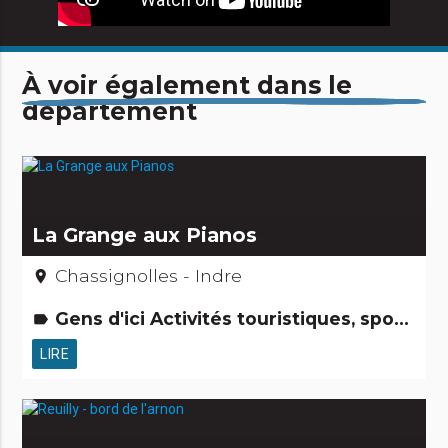
À voir également dans le
département
La Grange aux Pianos
Chassignolles - Indre
place
Gens d'ici Activités touristiques, sportives, culturelles
label
LIRE