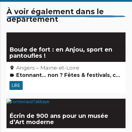
À voir également dans le
département
Boule de fort : en Anjou, sport en
pantoufles !
Angers – Maine-et-Loire
place
Etonnant... non ? Fêtes & festivals, confréries Gens d'ici
label
LIRE
Écrin de 900 ans pour un musée
d’Art moderne