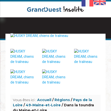
info_outline
info_outline
Vous êtes ici :
Accueil
/
Régions
/
Pays de la
Loire
/
49-Maine-et-Loire
/ Dans la toundra
du Maine-et-Loire