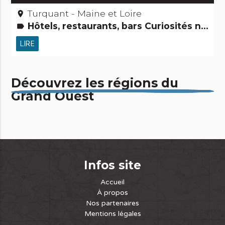
Turquant - Maine et Loire
place
Hôtels, restaurants, bars Curiosités naturelles
label
LIRE
Découvrez les régions du
Grand Ouest
Infos site
Accueil
À propos
Nos partenaires
Mentions légales