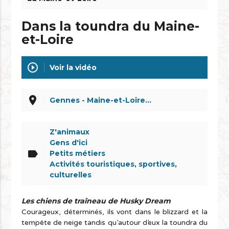
Dans la toundra du Maine-
et-Loire
play_circle_outline
Voir la vidéo
place
Gennes - Maine-et-Loire…
Z'animaux
Gens d'ici
label
Petits métiers
Activités touristiques, sportives,
culturelles
Les chiens de traîneau de Husky Dream
Courageux, déterminés, ils vont dans le blizzard et la
tempête de neige tandis qu’autour d’eux la toundra du