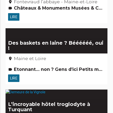
Fontevraud l’abbaye - Maine-et-Loire
place
Châteaux & Monuments Musées & Collections Hôtels, restaurants, bars Gastronomie [à manger] Activités touristiques, sportives, culturelles
label
LIRE
Des baskets en laine ? Béééééé, oui
!
Maine et Loire
place
Etonnant... non ? Gens d'ici Petits métiers
label
LIRE
L’incroyable hôtel troglodyte à
Turquant