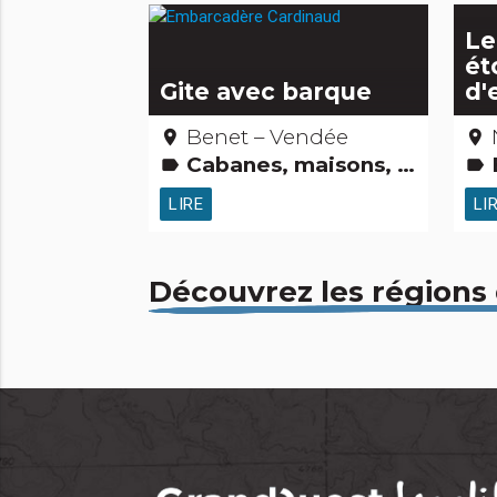
Le
ét
Gite avec barque
d'
Benet – Vendée
place
place
Cabanes, maisons, igloos, gîtes et cie Jardins, activités de découverte et de loisirs Curiosités naturelles
E
label
label
LIRE
LI
Découvrez les régions