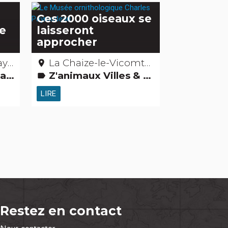
Ces 2000 oiseaux se
le
laisseront
d
approcher
endée
La Chaize-le-Vicomte - Vendée
place
ers
Z'animaux Villes & villages Musées & Collections Parcs de loisirs et Parcs animaliers
label
LIRE
Restez en contact