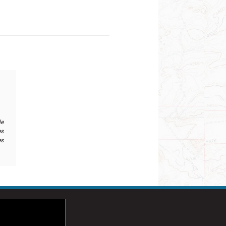
e
le
es
es