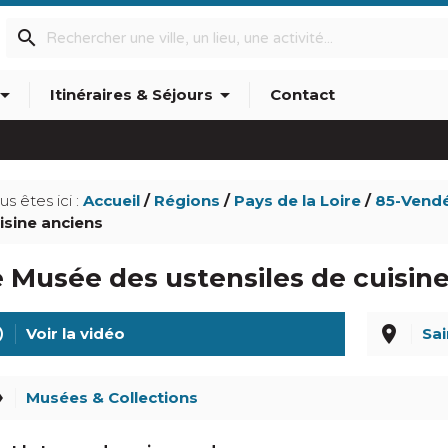
search
w_drop_down
arrow_drop_down
Itinéraires & Séjours
Contact
info_outline
us êtes ici :
Accueil
/
Régions
/
Pays de la Loire
/
85-Vend
isine anciens
 Musée des ustensiles de cuisin
line
place
Voir la vidéo
Sai
el
Musées & Collections