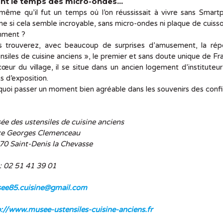
nt le temps des micro-ondes…
ême qu’il fut un temps où l’on réussissait à vivre sans Smartph
 si cela semble incroyable, sans micro-ondes ni plaque de cuisso
ment ?
s trouverez, avec beaucoup de surprises d’amusement, la répo
nsiles de cuisine anciens », le premier et sans doute unique de F
œur du village, il se situe dans un ancien logement d’instituteu
es d’exposition.
uoi passer un moment bien agréable dans les souvenirs des confi
e des ustensiles de cuisine anciens
ce Georges Clemenceau
70 Saint-Denis la Chevasse
 : 02 51 41 39 01
ee85.cuisine@gmail.com
p://www.musee-ustensiles-cuisine-anciens.fr