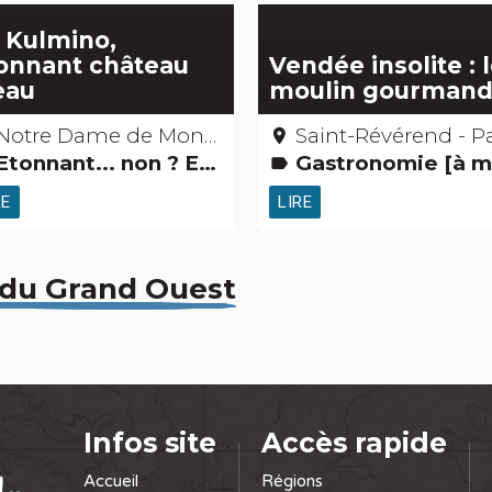
 Kulmino,
onnant château
Vendée insolite : 
eau
moulin gourman
Notre Dame de Monts - Vendée
Saint-Révérend - Pays de Saint-Gilles Croix-de-Vie - V
place
tonnant... non ? Edifices remarquables
Gastronomie [à manger] Petits méti
label
RE
LIRE
 du Grand Ouest
Infos site
Accès rapide
Accueil
Régions