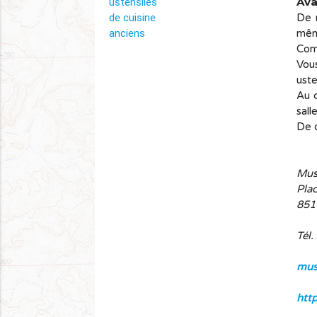
Ava
De m
même
info_outline
Com
Vou
uste
Au c
sall
De q
Musé
Pla
851
Tél.
mus
htt