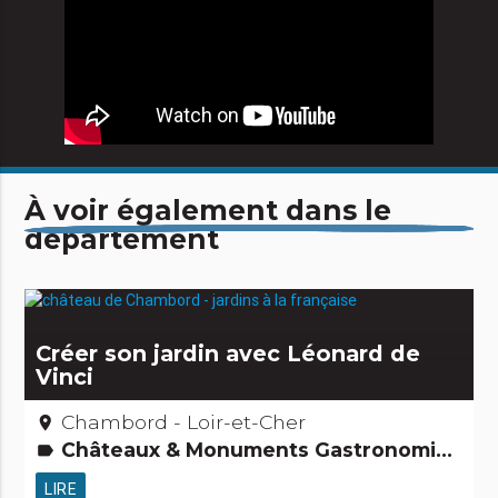
À voir également dans le
département
Créer son jardin avec Léonard de
Vinci
Chambord - Loir-et-Cher
place
Châteaux & Monuments Gastronomie [à manger] Jardins, activités de découverte et de loisirs Forme & Bien-être
label
LIRE