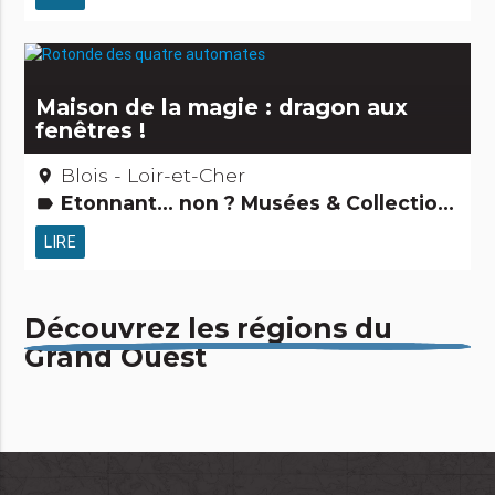
Maison de la magie : dragon aux
fenêtres !
Blois - Loir-et-Cher
place
Etonnant... non ? Musées & Collections Jardins, activités de découverte et de loisirs Gens d'ici Petits métiers
label
LIRE
Découvrez les régions du
Grand Ouest