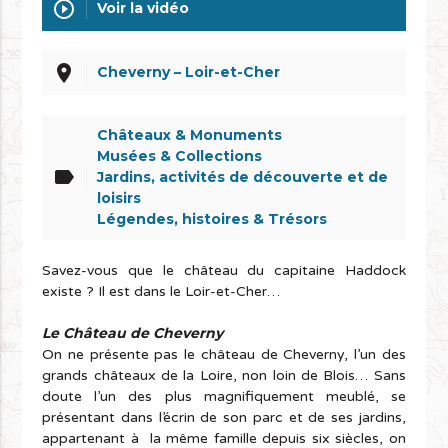
play_circle_outline
Voir la vidéo
place
Cheverny – Loir-et-Cher
Châteaux & Monuments
Musées & Collections
label
Jardins, activités de découverte et de
loisirs
Légendes, histoires & Trésors
Savez-vous que le château du capitaine Haddock
existe ? Il est dans le Loir-et-Cher…
Le Château de Cheverny
On ne présente pas le château de Cheverny, l’un des
grands châteaux de la Loire, non loin de Blois… Sans
doute l’un des plus magnifiquement meublé, se
présentant dans l’écrin de son parc et de ses jardins,
appartenant à la même famille depuis six siècles, on