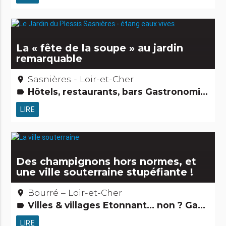
La « fête de la soupe » au jardin
remarquable
Sasnières - Loir-et-Cher
place
Hôtels, restaurants, bars Gastronomie [à manger] Jardins, activités de découverte et de loisirs
label
LIRE
Des champignons hors normes, et
une ville souterraine stupéfiante !
Bourré – Loir-et-Cher
place
Villes & villages Etonnant... non ? Gastronomie [à manger] Records : Les + et les - Curiosités naturelles Edifices remarquables Grands sites Activités touristiques, sportives, culturelles
label
LIRE