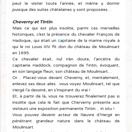
peut le visiter toute l’année, et même y dormir
puisque des suites châtelaines y sont proposées…
Cheverny et Tintin
Mais ce qui est plus insolite, parmi ces merveilles
historiques, c’est la présence du chevalier François de
Hadoque, qui était un
c
apitaine de la marine royale à
qui le roi Louis XIV fit don du château de Moulinsart
en 1695.
Ce chevalier était, nul n’en doute, l’ancêtre du
capitaine Haddock, compagnon de Tintin, évoquant,
en son langage fleuri, son château de Moulinsart…
Or… Placez-vous devant Cheverny, et, mentalement,
enlevez ses deux ailes : vous voyez Moulinsart, tel que
Hergé l’a dessiné, en s’inspirant du vrai !
Et, à partir de là, vous ne trouverez finalement pas si
insolite que cela le fait que Cherverny présente aux
visiteurs une exposition permanente Tintin… in situ !
Vous pouvez devenir acteur de l’œuvre d’Hergé en
pénétrant grandeur nature dans le château de
Moulinsart.