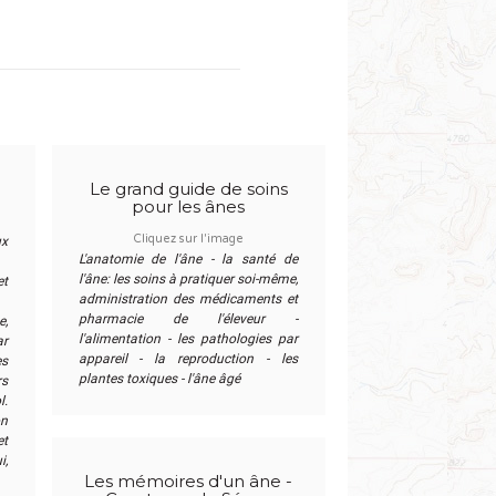
Le grand guide de soins
pour les ânes
Cliquez sur l'image
ux
L'anatomie de l'âne - la santé de
l'âne: les soins à pratiquer soi-même,
et
administration des médicaments et
pharmacie de l'éleveur -
e,
l'alimentation - les pathologies par
ar
appareil - la reproduction - les
es
plantes toxiques - l'âne âgé
s
l.
on
et
i,
Les mémoires d'un âne -