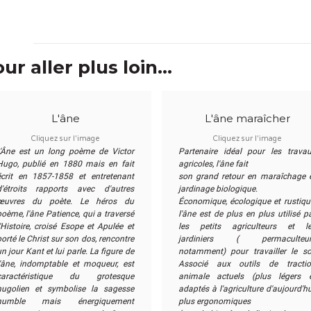
ur aller plus loin...
L'âne
L'âne maraîcher
Cliquez sur l'image
Cliquez sur l'image
L'Âne est un long poème de Victor
Partenaire idéal pour les trava
Hugo, publié en 1880 mais en fait
agricoles, l'âne fait
écrit en 1857-1858 et entretenant
son grand retour en maraîchage 
d'étroits rapports avec d'autres
jardinage biologique.
œuvres du poète. Le héros du
Économique, écologique et rustiqu
poème, l'âne Patience, qui a traversé
l'âne est de plus en plus utilisé p
l'Histoire, croisé Esope et Apulée et
les petits agriculteurs et l
porté le Christ sur son dos, rencontre
jardiniers ( permaculteur
n jour Kant et lui parle. La figure de
notamment) pour travailler le so
l'âne, indomptable et moqueur, est
Associé aux outils de tracti
caractéristique du grotesque
animale actuels (plus légers 
hugolien et symbolise la sagesse
adaptés à l'agriculture d'aujourd'hu
humble mais énergiquement
plus ergonomiques