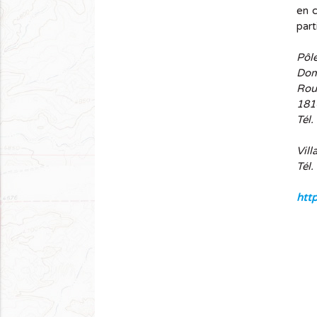
en c
parti
Pôle
Dom
Rou
181
Tél.
Vill
Tél.
htt