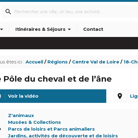
search
w_drop_down
arrow_drop_down
Itinéraires & Séjours
Contact
info_outline
us êtes ici :
Accueil
/
Régions
/
Centre Val de Loire
/
18-Ch
 Pôle du cheval et de l’âne
line
place
Voir la vidéo
Lig
Z'animaux
Musées & Collections
el
Parcs de loisirs et Parcs animaliers
Jardins, activités de découverte et de loisirs