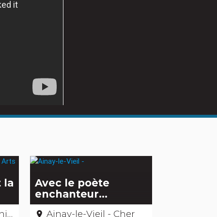
 la
Avec le poète
enchanteur…
her
Ainay-le-Vieil - Cher
place