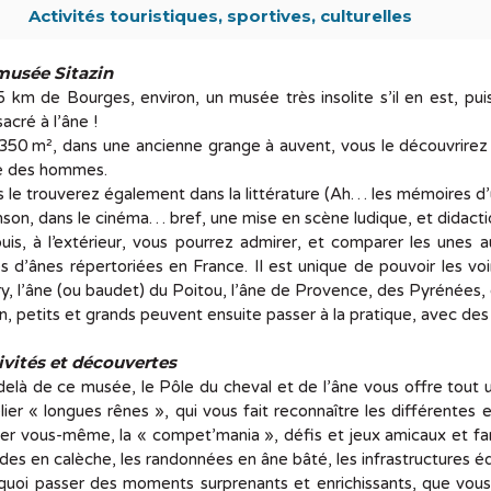
Activités touristiques, sportives, culturelles
musée Sitazin
 km de Bourges, environ, un musée très insolite s’il en est, pui
acré à l’âne !
350 m², dans une ancienne grange à auvent, vous le découvrirez a
le des hommes.
 le trouverez également dans la littérature (Ah… les mémoires d’
son, dans le cinéma… bref, une mise en scène ludique, et didacti
uis, à l’extérieur, vous pourrez admirer, et comparer les unes 
s d’ânes répertoriées en France. Il est unique de pouvoir les voi
y, l’âne (ou baudet) du Poitou, l’âne de Provence, des Pyrénées,
n, petits et grands peuvent ensuite passer à la pratique, avec des 
ivités et découvertes
elà de ce musée, le Pôle du cheval et de l’âne vous offre tout 
elier « longues rênes », qui vous fait reconnaître les différente
er vous-même, la « compet’mania », défis et jeux amicaux et fami
des en calèche, les randonnées en âne bâté, les infrastructures 
uoi passer des moments surprenants et enrichissants, que vous 