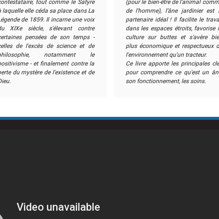
contestataire, tout comme le Satyre
(pour le bien-être de l'animal com
à laquelle elle céda sa place dans La
de l'homme), l’âne jardinier est 
Légende de 1859. Il incarne une voix
partenaire idéal ! Il facilite le trava
du XIXe siècle, s'élevant contre
dans les espaces étroits, favorise 
certaines pensées de son temps -
culture sur buttes et s'avère bi
celles de l'excès de science et de
plus économique et respectueux 
philosophie, notamment le
l'environnement qu'un tracteur.
positivisme - et finalement contre la
Ce livre apporte les principales cl
perte du mystère de l'existence et de
pour comprendre ce qu'est un ân
Dieu.
son fonctionnement, les soins.