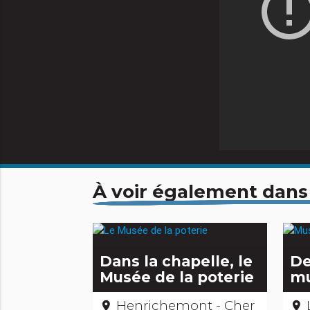
À voir également dans
Dans la chapelle, le
De
Musée de la poterie
mu
Henrichemont - Cher
place
place