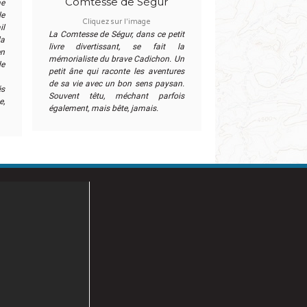
Comtesse de Ségur
me
le
Cliquez sur l'image
il
La Comtesse de Ségur, dans ce petit
la
livre divertissant, se fait la
en
mémorialiste du brave Cadichon. Un
de
petit âne qui raconte les aventures
de sa vie avec un bon sens paysan.
és
Souvent têtu, méchant parfois
e,
également, mais bête, jamais.