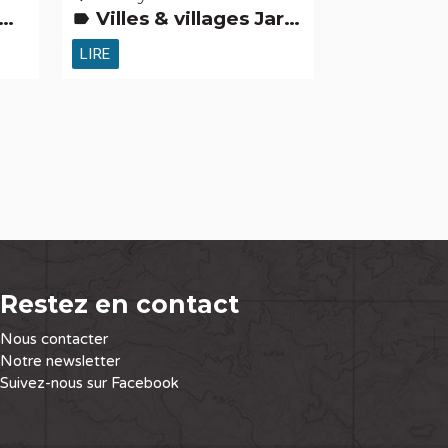
Villes & villages Jardins, activités de découverte et de loisirs Routes & chemins Gens d'ici
label
LIRE
Restez en contact
Nous contacter
Notre newsletter
Suivez-nous sur Facebook