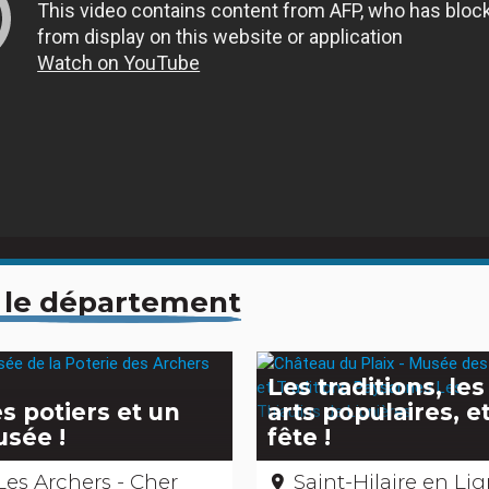
 le département
Les traditions, les
s potiers et un
arts populaires, et
sée !
fête !
Les Archers - Cher
Saint-Hilaire en Lignières - C
place