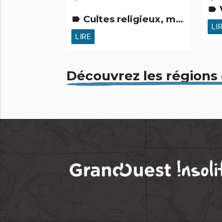
Vil
label
Cultes religieux, mystiques & païens Musées & Collections
label
LI
LIRE
Découvrez les régions