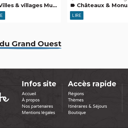
les & villages Musées & Collections Gens d'ici Petits métiers Activités touristiques, sportives, culturelles
Châteaux & Monuments Musées & Collections Fêtes & festivals, confréries Gens d'ici Petits métiers Activités touristiques, sportives, culturelles
label
RE
LIRE
 du Grand Ouest
Infos site
Accès rapide
Accueil
Régions
À propos
Thèmes
Nos partenaires
Itinéraires & Séjours
Mentions légales
Boutique