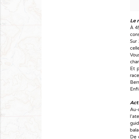
Le 
À 45
cons
Sur 
cel
Vous
chan
Et p
race
Berr
Enfi
Act
Au-d
l’at
guid
bala
De q