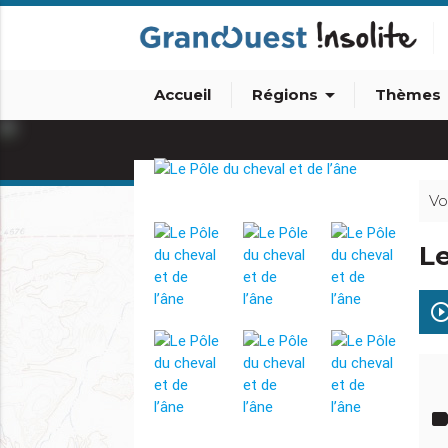
arrow_drop_down
arro
Accueil
Régions
Thèmes
Vo
Le
play_circle_out
lab
info_outline