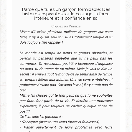
Parce que tu es un garçon formidable: Des
histoires inspirantes sur le courage, la force
intérieure et la confiance en soi
Cliquez sur l'image
Même s'il existe plusieurs millions de garçons sur cette
terre, il n'y a qu'un seul toi. Tu es totalement unique et tu
dois toujours t'en rappeler !
Le monde est rempli de petits et grands obstacles, et
parfois tu penseras peut-être que tu ne peux pas les
surmonter. Tu ressentiras peut-être beaucoup d'angoisse
ou alors, tu douteras de toi-même. Mais je vais te dire un
secret : il arrive à tout le monde de se sentir ainsi de temps
en temps ! Même aux adultes. Une vie sans embûches ni
problèmes n'existe pas. Car sans le mal, il n'y aurait pas de
bien.
Même les choses qui te font peur, ou que tu ne souhaites
pas faire, font partie de ta vie. Et derrière une mauvaise
expérience, il peut toujours se cacher quelque chose de
positif.
Ce livre aide les garçons à :
• S'accepter (avec toutes leurs forces et faiblesses)
• Parler ouvertement de leurs problèmes avec leurs