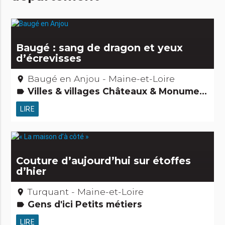
Baugé : sang de dragon et yeux
d’écrevisses
Baugé en Anjou - Maine-et-Loire
place
Villes & villages Châteaux & Monuments Musées & Collections Edifices remarquables Activités touristiques, sportives, culturelles
label
LIRE
Couture d’aujourd’hui sur étoffes
d’hier
Turquant - Maine-et-Loire
place
Gens d'ici Petits métiers
label
LIRE