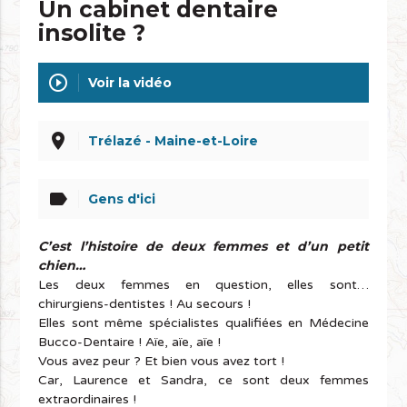
Un cabinet dentaire
insolite ?
play_circle_outline
Voir la vidéo
place
Trélazé - Maine-et-Loire
label
Gens d'ici
C’est l’histoire de deux femmes et d’un petit
chien…
Les deux femmes en question, elles sont…
chirurgiens-dentistes ! Au secours !
Elles sont même spécialistes qualifiées en Médecine
Bucco-Dentaire ! Aïe, aïe, aïe !
Vous avez peur ? Et bien vous avez tort !
Car, Laurence et Sandra, ce sont deux femmes
extraordinaires !