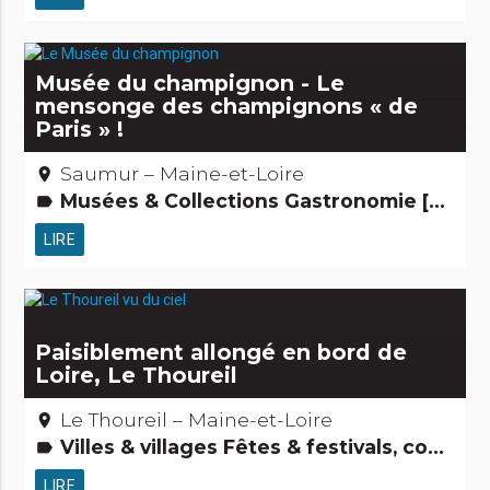
Musée du champignon - Le
mensonge des champignons « de
Paris » !
Saumur – Maine-et-Loire
place
Musées & Collections Gastronomie [à manger] Records : Les + et les - Jardins, activités de découverte et de loisirs Curiosités naturelles Activités touristiques, sportives, culturelles
label
LIRE
Paisiblement allongé en bord de
Loire, Le Thoureil
Le Thoureil – Maine-et-Loire
place
Villes & villages Fêtes & festivals, confréries Hôtels, restaurants, bars Gens d'ici Activités touristiques, sportives, culturelles
label
LIRE