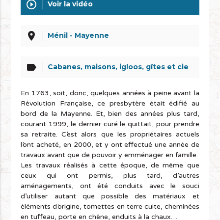
play_circle_outline
Voir la vidéo
place
Ménil - Mayenne
label
Cabanes, maisons, igloos, gîtes et cie
En 1763, soit, donc, quelques années à peine avant la
Révolution Française, ce presbytère était édifié au
bord de la Mayenne. Et, bien des années plus tard,
courant 1999, le dernier curé le quittait, pour prendre
sa retraite. C’est alors que les propriétaires actuels
l’ont acheté, en 2000, et y ont effectué une année de
travaux avant que de pouvoir y emménager en famille.
Les travaux réalisés à cette époque, de même que
ceux qui ont permis, plus tard, d’autres
aménagements, ont été conduits avec le souci
d’utiliser autant que possible des matériaux et
éléments d’origine, tomettes en terre cuite, cheminées
en tuffeau, porte en chêne, enduits à la chaux…