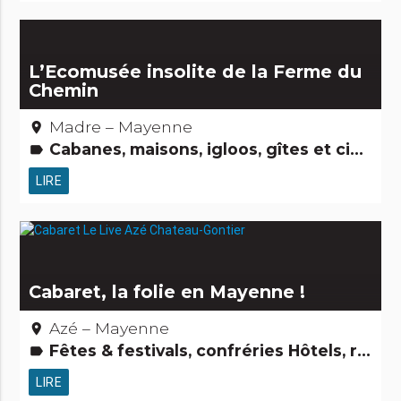
L’Ecomusée insolite de la Ferme du
Chemin
Madre – Mayenne
place
Cabanes, maisons, igloos, gîtes et cie Musées & Collections Hôtels, restaurants, bars Jardins, activités de découverte et de loisirs Gens d'ici Petits métiers
label
LIRE
Cabaret, la folie en Mayenne !
Azé – Mayenne
place
Fêtes & festivals, confréries Hôtels, restaurants, bars Gastronomie [à boire] Gastronomie [à manger] Activités touristiques, sportives, culturelles
label
LIRE