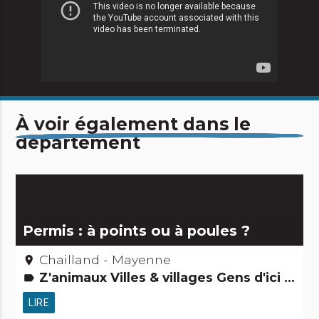
À voir également dans le
département
Permis : à points ou à poules ?
Chailland - Mayenne
place
Z'animaux Villes & villages Gens d'ici Petits métiers
label
LIRE