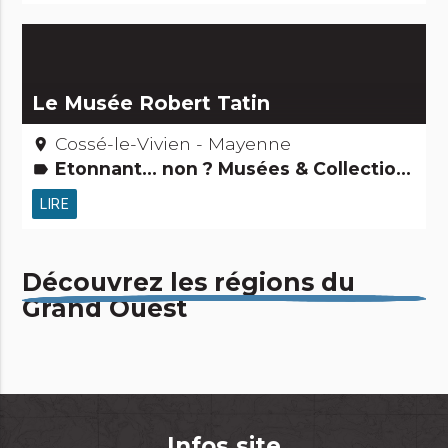
Le Musée Robert Tatin
Cossé-le-Vivien - Mayenne
place
Etonnant... non ? Musées & Collections
label
LIRE
Découvrez les régions du
Grand Ouest
Infos site