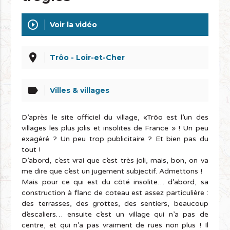
play_circle_outline
Voir la vidéo
place
Trôo - Loir-et-Cher
label
Villes & villages
D’après le site officiel du village, «Trôo est l’un des
villages les plus jolis et insolites de France » ! Un peu
exagéré ? Un peu trop publicitaire ? Et bien pas du
tout !
D’abord, c’est vrai que c’est très joli, mais, bon, on va
me dire que c’est un jugement subjectif. Admettons !
Mais pour ce qui est du côté insolite… d’abord, sa
construction à flanc de coteau est assez particulière :
des terrasses, des grottes, des sentiers, beaucoup
d’escaliers… ensuite c’est un village qui n’a pas de
centre, et qui n’a pas vraiment de rues non plus ! Il