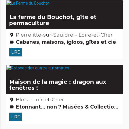
La ferme du Bouchot, gîte et
permaculture
Pierrefitte-sur-Sauldre – Loire-et-Cher
place
Cabanes, maisons, igloos, gîtes et cie
label
LIRE
Maison de la magie : dragon aux
fenêtres !
Blois - Loir-et-Cher
place
Etonnant... non ? Musées & Collections Jardins, activités de découverte et de loisirs Gens d'ici Petits métiers
label
LIRE