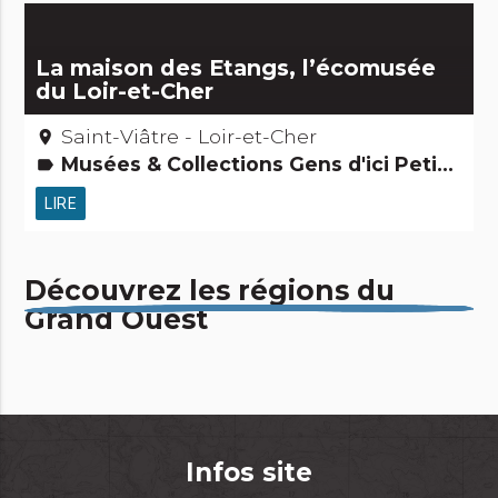
La maison des Etangs, l’écomusée
du Loir-et-Cher
Saint-Viâtre - Loir-et-Cher
place
Musées & Collections Gens d'ici Petits métiers Activités touristiques, sportives, culturelles
label
LIRE
Découvrez les régions du
Grand Ouest
Infos site