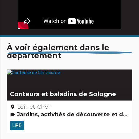
À voir également dans le
département
Conteurs et baladins de Sologne
Loir-et-Cher
place
Jardins, activités de découverte et de loisirs Légendes, histoires & Trésors Gens d'ici Petits métiers
label
LIRE