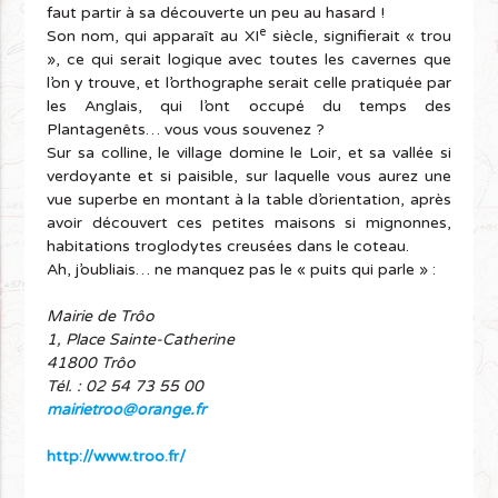
faut partir à sa découverte un peu au hasard !
e
Son nom, qui apparaît au XI
siècle, signifierait « trou
», ce qui serait logique avec toutes les cavernes que
l’on y trouve, et l’orthographe serait celle pratiquée par
les Anglais, qui l’ont occupé du temps des
Plantagenêts… vous vous souvenez ?
Sur sa colline, le village domine le Loir, et sa vallée si
verdoyante et si paisible, sur laquelle vous aurez une
vue superbe en montant à la table d’orientation, après
avoir découvert ces petites maisons si mignonnes,
habitations troglodytes creusées dans le coteau.
Ah, j’oubliais… ne manquez pas le « puits qui parle » :
Mairie de Trôo
1, Place Sainte-Catherine
41800 Trôo
Tél. : 02 54 73 55 00
mairietroo@orange.fr
http://www.troo.fr/