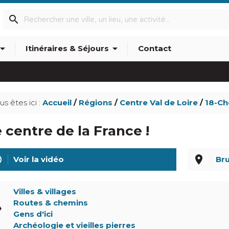
search
w_drop_down
arrow_drop_down
Itinéraires & Séjours
Contact
info_outline
us êtes ici :
Accueil
/
Régions
/
Centre Val de Loire
/
18-Ch
 centre de la France !
line
place
Voir la vidéo
Bru
Villes & villages
Routes & chemins
el
Gens d'ici
Archéologie et vieilles pierres