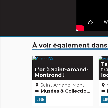
À voir également dans
Ta
L’or à Saint-Amand-
tr
Montrond !
lo
Saint-Amand-Montrond – Cher
place
place
Musées & Collections Jardins, activités de découverte et de loisirs Edifices remarquables Petits métiers
Mu
label
label
LIRE
LI