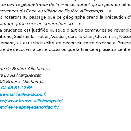
 le centre géométrique de la France, autant qu’on peut en déte
artement du Cher, au village de Bruère-Allichamps… ».
 noterons au passage que ce géographe prend la précaution d’i
autant qu’on peut en déterminer un… ».
a prudence est justifiée puisque d’autres communes se revendiq
rond, Saulzay-le-Potier, Vesdun, dans le Cher, Chazemais, Nassign
lement, s’il est très insolite de découvrir cette colonne à Bruère
re de découvrir à cette occasion que la France a plusieurs centre
rie de Bruère-Allichamps
ce Louis Margueritat
00 Bruère-Allichamps
: 02 48 61 02 68
ere-mairie@wanadoo.fr
ps://www.bruere-allichamps.fr/
ps://www.abbayedenoirlac.fr/