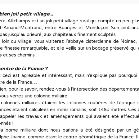
bien joli petit village…
re-Allichamps est un joli petit village rural qui compte un peu pl
nt-Amand-Montrond, entre Bourges et Montluçon. Son ambian
pas jusqu’au prieuré, aux chapiteaux finement sculptés.
loin du village, vous visiterez l’abbaye cistercienne de Noirlac
e finesse remarquable, et elle veille sur un bocage préservé qui
s et ses chemins.
centre de la France ?
 ceci est agréable et intéressant, mais n’explique pas pourquoi 
tre de la France…
ien, pour le savoir, rendez-vous à l’intersection des département
vous verrez une colonne milliaire.
colonnes milliaires étaient les colonnes routières de l’époque
ances étaient calculées en milles romains, soit 1480 mètres. C
appeler les travaux et aménagements qui avaient été effectués 
nnés !
 la borne milliaire dont nous parlons a été désignée par un gé
phe Joanne, comme étant le centre géométrique de la France. Il 