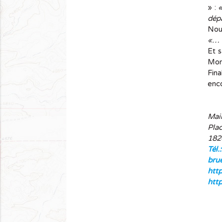
» :
«
dép
Nous
«… 
Et s
Mont
Fina
enco
Mai
Pla
182
Tél.
bru
htt
htt