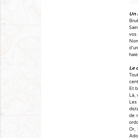
Un 
Bruè
Sai
vos 
Non 
d’un
haie
Le 
Tout
cen
Et b
Là, 
Les 
dist
de r
ordo
Or,
Adol