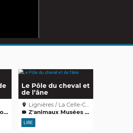
de
Le Pôle du cheval et
de l’âne
Lignières / La Celle-Condé - Cher
place
relles
Z'animaux Musées & Collections Parcs de loisirs et Parcs animaliers Jardins, activités de découverte et de loisirs Activités touristiques, sportives, culturelles
label
LIRE