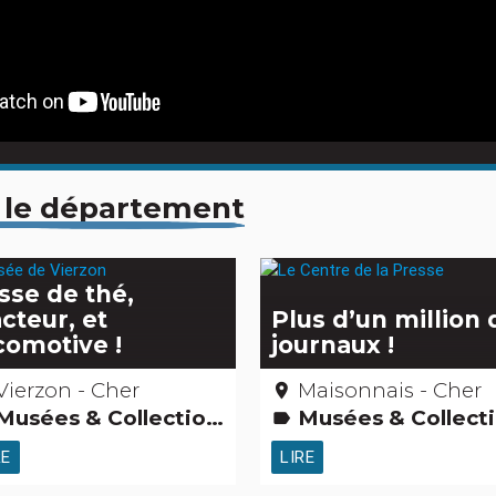
 le département
sse de thé,
acteur, et
Plus d’un million 
comotive !
journaux !
Vierzon - Cher
Maisonnais - Cher
place
sées & Collections Edifices remarquables Activités touristiques, sportives, culturelles
Musées & Collections Edifices remarquables Activités touristiques, sportives, cultu
label
RE
LIRE