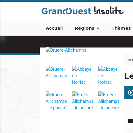
arrow_drop_down
arro
Accueil
Régions
Thèmes
Vo
Le
play_circle_out
info_outline
lab