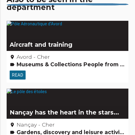
department
Aircraft and training
Avord - Cher
place
Museums & Collections People from here Tourism, sports and cultural activities
label
READ
Nançay has the heart in the stars...
Nançay - Cher
place
Gardens, discovery and leisure activities Remarkable buildings Major sites Tourism, sports and cultural activities
label