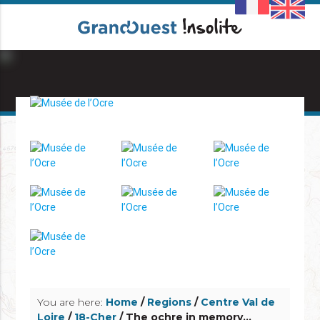
info_outline
info_outline
You are here:
Home
/
Regions
/
Centre Val de
Loire
/
18-Cher
/ The ochre in memory...