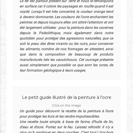
Le fer est partout présent sur Terre et nous le remarquons
en surface car il colore les paysages en rouille quand il est
oxydé. Lorsqu'il est très concentré, la couleur orange tend
à devenir dominante. Les couleurs de l'ocre enchantent les
peintres et depuis toujours elles ont attiré l'attention et ont
été largement utilisées : pour la peinture dans les cavernes
depuis le Paléolithique, mais également dans notre
quotidien pour protéger des agressions naturelles, que ce
soit la peau des êtres vivants ou les cuirs, pour conserver
les aliments, nombre de nos fromages en attestent, ainsi
que dans la composition de beaucoup de produits
manufacturés tels les caoutchoucs. Cet ouvrage présente
aussi simplement que possible ce que sont les ocres, de
leur formation géologique à leurs usages.
Le petit guide illustré de la peinture à l'ocre
Click on the image
Un guide pour découvrir la recette de la peinture à l’ocre
pour protéger les bois et les rendre imputrescibles.
Une recette toute simple, à base de farine, d’huile de lin,
d’eau et d’ocre. Portez sur le feu. Laissez refroidir. Il n’y a
plus qu’à appliquer en deux couches. C’est tout ! Vos bois