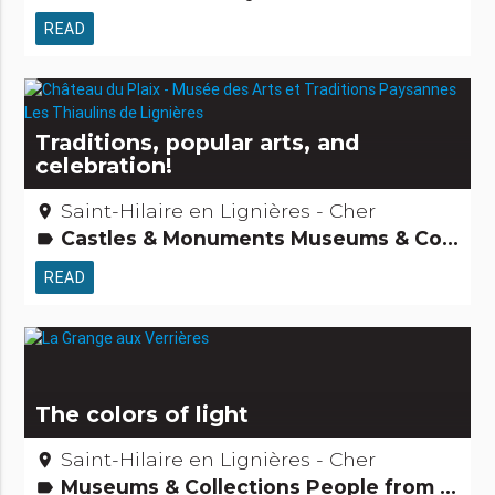
READ
Traditions, popular arts, and
celebration!
Saint-Hilaire en Lignières - Cher
place
Castles & Monuments Museums & Collections Festivities & festivals, brotherhoods People from here Small trades Tourism, sports and cultural activities
label
READ
The colors of light
Saint-Hilaire en Lignières - Cher
place
Museums & Collections People from here
label